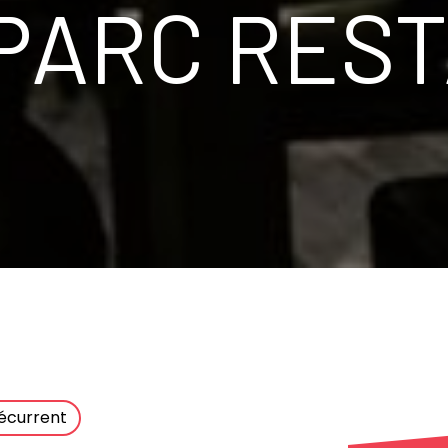
 PARC RES
écurrent