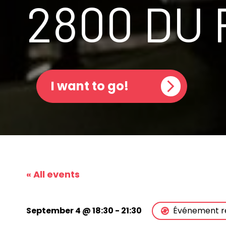
2800 DU
I want to go!
« All events
September 4 @ 18:30
-
21:30
Événement r