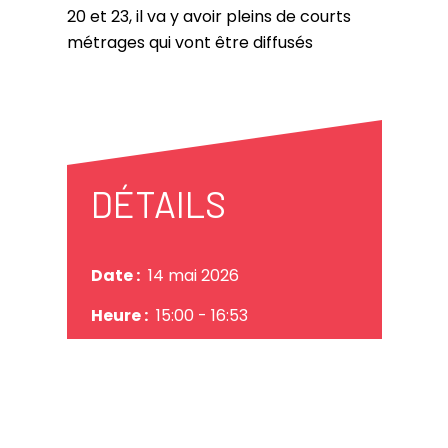
20 et 23, il va y avoir pleins de courts
métrages qui vont être diffusés
DÉTAILS
Date :
14 mai 2026
Heure :
15:00
- 16:53
Lieu :
Place Biermans
Coût :
13,50 $
Catégories :
Culture