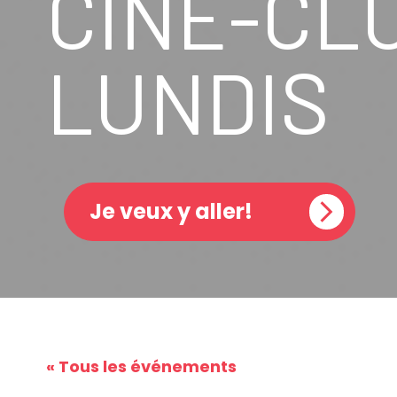
CINÉ-CL
LUNDIS
Je veux y aller!
« Tous les événements