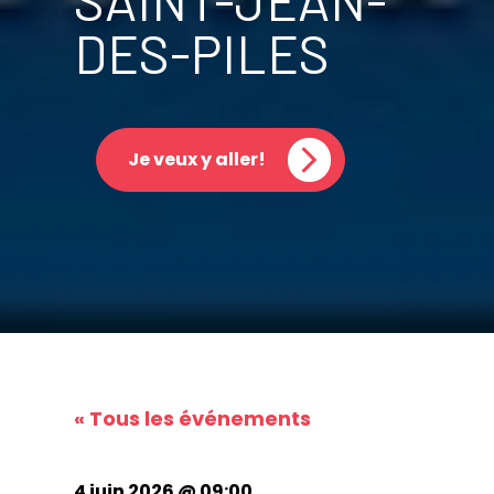
SAINT-JEAN-
DES-PILES
Je veux y aller!
« Tous les événements
4 juin 2026 @ 09:00