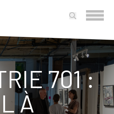
Soumettre la reche
RIE 701 :
L À