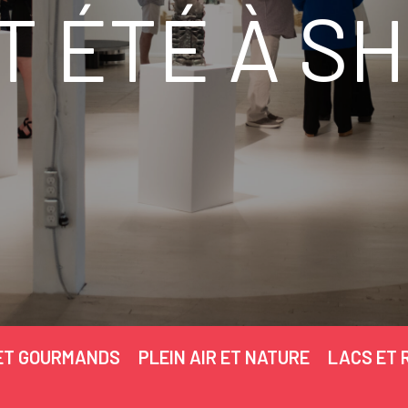
T ÉTÉ À S
ET GOURMANDS
PLEIN AIR ET NATURE
LACS ET 