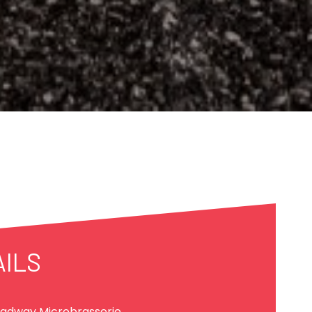
AILS
adway Microbrasserie