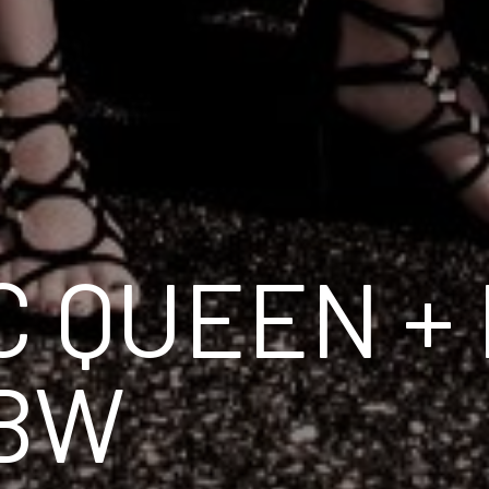
C QUEEN +
 BW