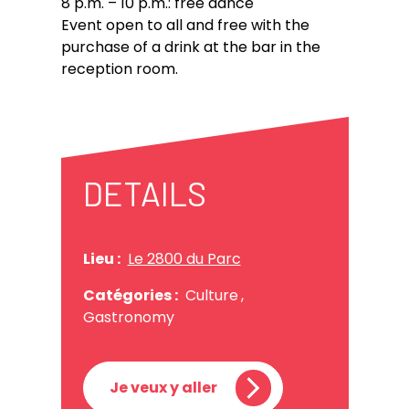
8 p.m. – 10 p.m.: free dance
Event open to all and free with the
purchase of a drink at the bar in the
reception room.
DETAILS
Lieu :
Le 2800 du Parc
Catégories :
Culture
,
Gastronomy
Je veux y aller