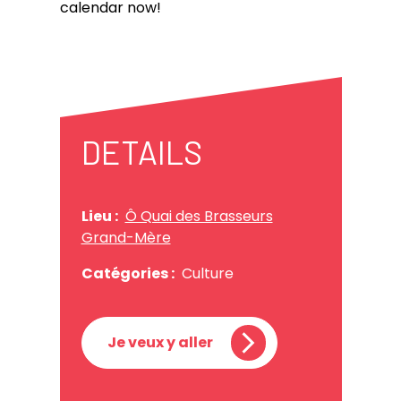
calendar now!
DETAILS
Lieu :
Ô Quai des Brasseurs
Grand-Mère
Catégories :
Culture
Je veux y aller