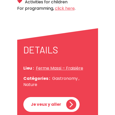
Activities for children
For programming,
click here
.
DETAILS
Lieu :
Ferme Massi – Fraisière
Catégories :
Gastronomy
,
Nature
Je veux y aller