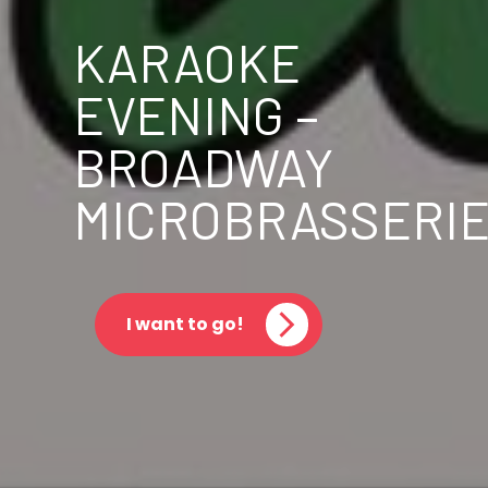
KARAOKE
EVENING –
BROADWAY
MICROBRASSERI
I want to go!