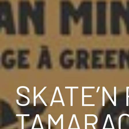
SKATE’N 
TAMARA