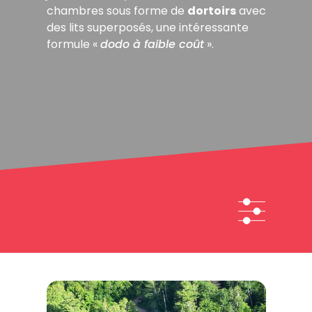
chambres sous forme de
dortoirs
avec
des lits superposés, une intéressante
formule «
dodo à faible coût
».