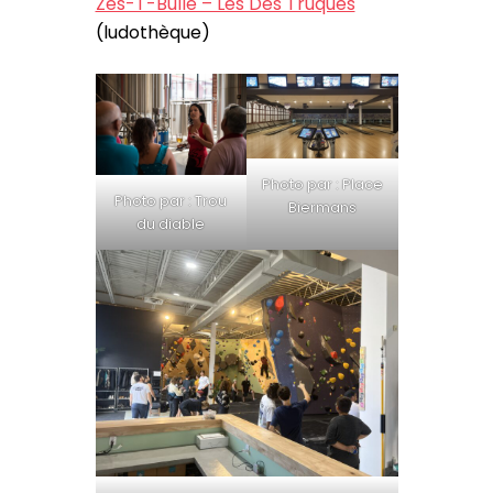
Zes-T-Bulle – Les Dés Truqués
(ludothèque)
Photo par : Place
Photo par : Trou
Biermans
du diable