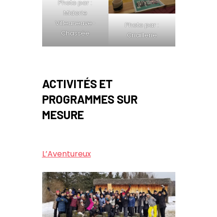
Photo par :
Midorie
Villeuneuve-
Photo par :
Chassée
Criaillerie
ACTIVITÉS ET
PROGRAMMES SUR
MESURE
L’Aventureux