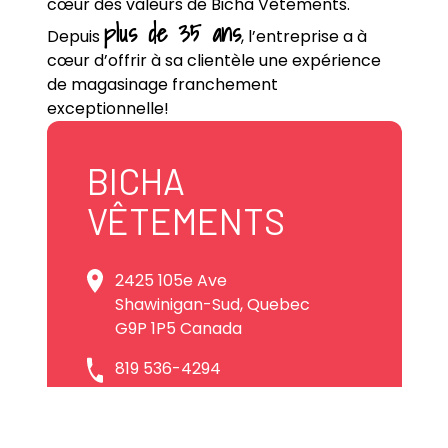
cœur des valeurs de Bicha Vêtements.
plus de 35 ans
Depuis
, l’entreprise a à
cœur d’offrir à sa clientèle une expérience
de magasinage franchement
exceptionnelle!
BICHA
VÊTEMENTS
2425 105e Ave
Shawinigan-Sud, Quebec
G9P 1P5 Canada
819 536-4294
info@bicha.ca