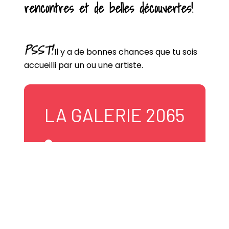
rencontres et de belles découvertes!
PSST!
Il y a de bonnes chances que tu sois
accueilli par un ou une artiste.
LA GALERIE 2065
2065, 105e Avenue
Shawinigan, Québec
G9P 1N6 Canada
514 266-5048
info@lagalerie2065.com