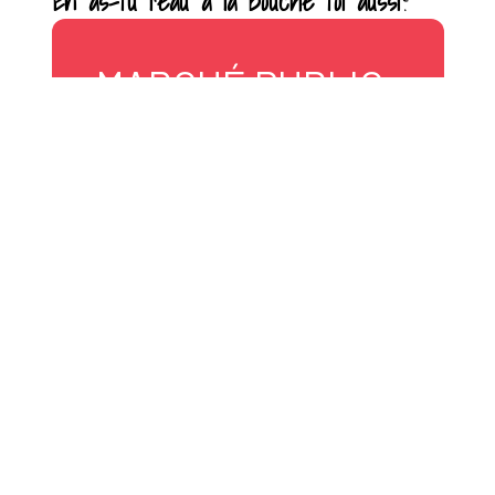
En as-tu l’eau à la bouche toi aussi
?
MARCHÉ PUBLIC
DE SHAWINIGAN
2093, av. Champlain
Shawinigan, Québec
G9N 2L3 Canada
819 537-7404
marchepublicshawinigan@gmail.com
Site web