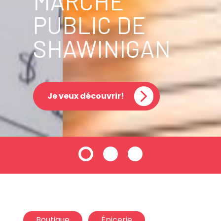
MARCHÉ
PUBLIC DE
SHAWINIGAN
Je veux découvrir!
Boutique
Épicerie