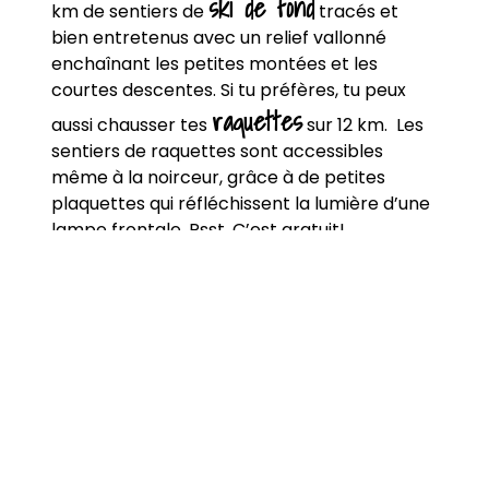
ski de fond
km de sentiers de
tracés et
bien entretenus avec un relief vallonné
enchaînant les petites montées et les
courtes descentes. Si tu préfères, tu peux
raquettes
aussi chausser tes
sur 12 km. Les
sentiers de raquettes sont accessibles
même à la noirceur, grâce à de petites
plaquettes qui réfléchissent la lumière d’une
lampe frontale. Psst. C’est gratuit!
STATION PLEIN
AIR VAL-
MAURICIE – PARC
DE L’ÎLE
MELVILLE