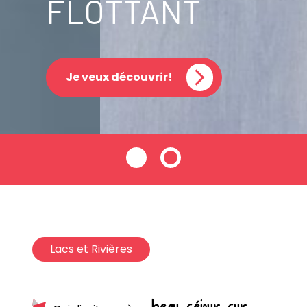
FLOTTANT
Je veux découvrir!
Lacs et Rivières