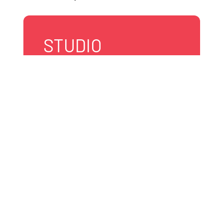
STUDIO
HÉBERGEMENT
FLOTTANT
1900, av. Melville
Shawinigan, Québec
G9N 6T8 Canada
819 269-2501
studiohebergementsflottants@gmail.com
Site web