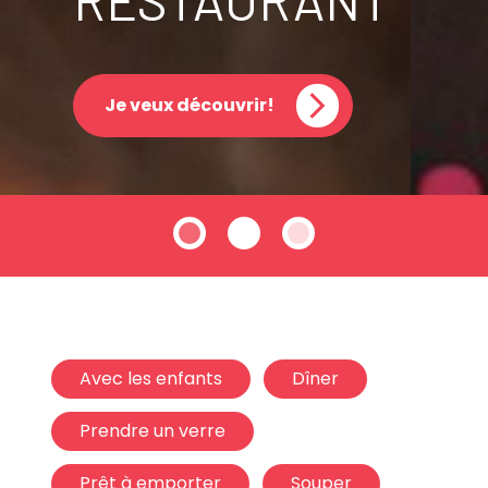
RESTAURANT
Je veux découvrir!
Avec les enfants
Dîner
Prendre un verre
Prêt à emporter
Souper