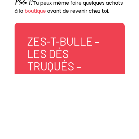
PSST!
Tu peux même faire quelques achats
à la
boutique
avant de revenir chez toi.
ZES-T-BULLE –
LES DÉS
TRUQUÉS –
RESTAURANT
652, 5e rue de la Pointe
Shawinigan, Québec
G9N 1E7 Canada
438 887-1025
zestbulle@gmail.com