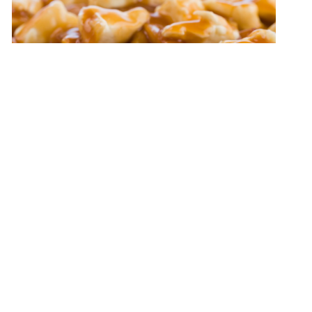
Sapin Vert
Mon fils et moi, on parle souvent durant
l’année du casse-croûte situé à St-
George, le Sapin Vert. Quand la neige
fond, on est tout content et on se planifie
notre prochaine visite pour aller dîner là-