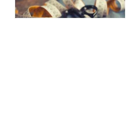
Tissus Berthiaume
Tissus Berthiaume est une boutique où
j’aime aller rêver. Il y a beaucoup de
marchandise pour différents projets de
confection en plus d’accueillir des
produits artisanaux et des articles de