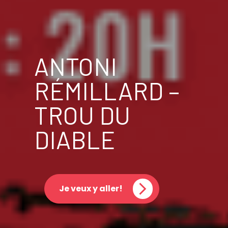
ANTONI
RÉMILLARD –
TROU DU
DIABLE
Je veux y aller!