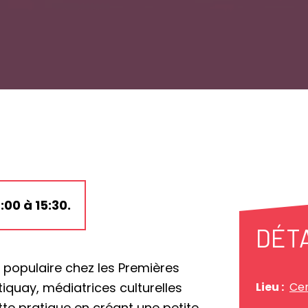
00 à 15:30.
DÉT
ès populaire chez les Premières
iquay, médiatrices culturelles
Lieu :
Cen
te pratique en créant une petite