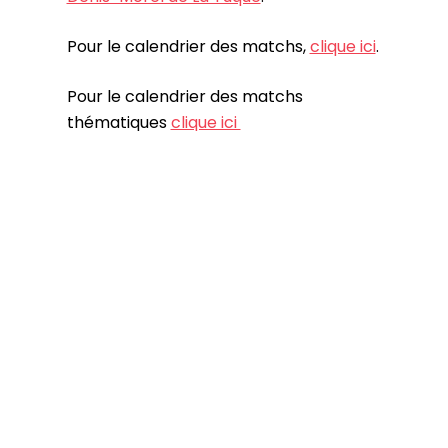
Pour le calendrier des matchs,
clique ici
.
Pour le calendrier des matchs
thématiques
clique ici
Pour acheter tes billets,
clique ici
.
Tarif enfant et junior disponible.
DÉTAILS