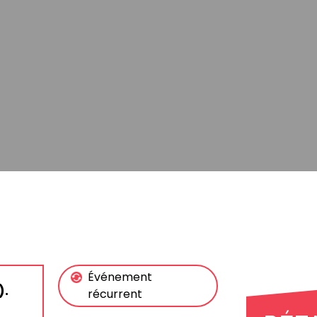
Événement
).
récurrent