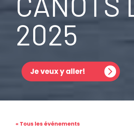
CANOTS 
2025
Je veux y aller!
« Tous les événements