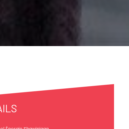
AILS
el Énergie Shawinigan