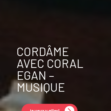
CORDÂME
AVEC CORAL
EGAN –
MUSIQUE
Je veux y aller!