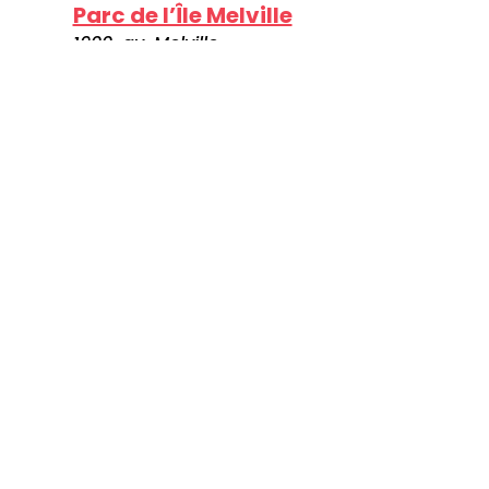
Parc de l’Île Melville
1900, av. Melville
Shawinigan
Québec, G9N 6T8
Canada
Visitez le site web