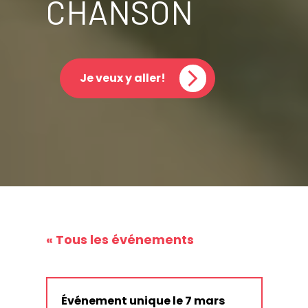
CHANSON
Je veux y aller!
« Tous les événements
Événement unique le 7 mars