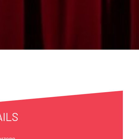
AILS
erzone