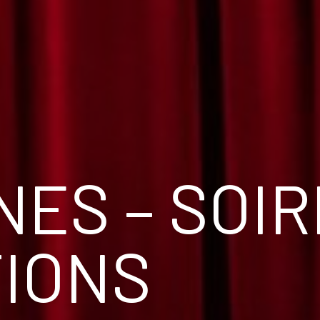
NES – SOI
IONS