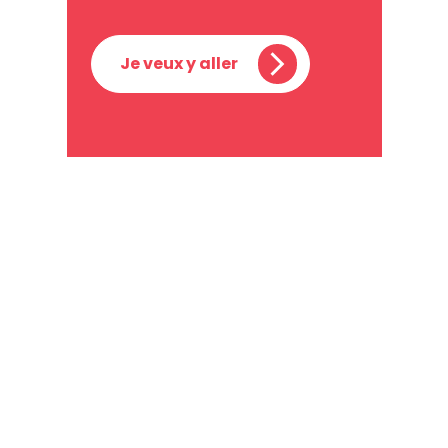
Je veux y aller
Ville de Shawinigan
550, avenue de l'Hôtel-de-Ville
Shawinigan
Québec, G9N 6V3
Canada