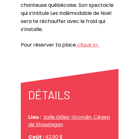
chanteuse québécoise. Son spectacle
qui s’intitule Les Indémodable de Noël
sera te réchauffer avec le froid qui
s’installe.
Pour réserver ta place
clique ici
DÉTAILS
Lieu :
Salle Gilles-Grondin, Cégep
de Shawinigan
Coût :
42,50 $