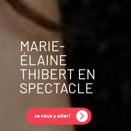
MARIE-
ÉLAINE
THIBERT EN
SPECTACLE
Je veux y aller!