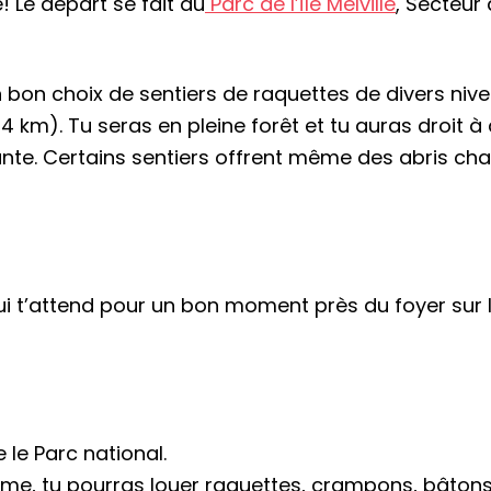
! Le départ se fait au
Parc de l’île Melville
, Secteur 
 bon choix de sentiers de raquettes de divers nivea
 54 km). Tu seras en pleine forêt et tu auras droit
ante. Certains sentiers offrent même des abris cha
qui t’attend pour un bon moment près du foyer sur 
 le Parc national.
me, tu pourras louer raquettes, crampons, bâto