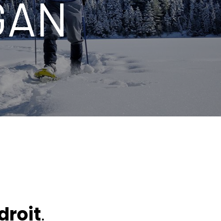
GAN
droit
.