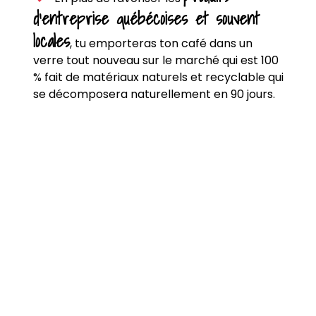
d’entreprise québécoises et souvent
locales
, tu emporteras ton café dans un
verre tout nouveau sur le marché qui est 100
% fait de matériaux naturels et recyclable qui
se décomposera naturellement en 90 jours.
PSST!
Tu as l’âme artistique? Tu pourras
réaliser toi-même ton latté et ton talent
sera partagé sur les réseaux sociaux.
ANDY CAFÉ
TORRÉFACTEUR