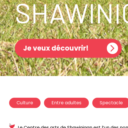
SHAWINI
Je veux découvrir!
Culture
Entre adultes
Spectacle
Le Centre des arts de Shawinigan est l’un des nom