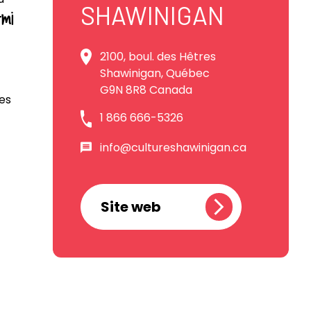
SHAWINIGAN
rmi
2100, boul. des Hêtres
Shawinigan, Québec
G9N 8R8 Canada
es
1 866 666-5326
info@cultureshawinigan.ca
Site web