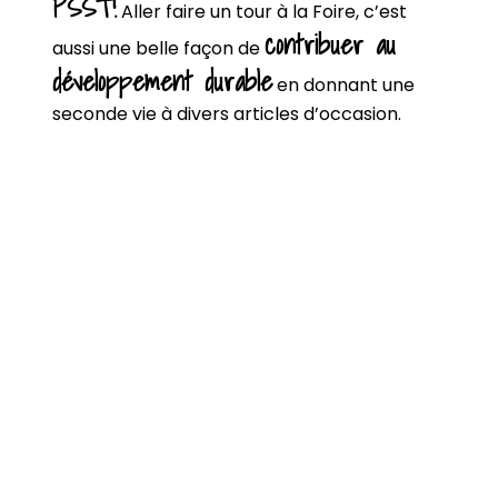
PSST!
Aller faire un tour à la Foire, c’est
contribuer au
aussi une belle façon de
développement durable
en donnant une
seconde vie à divers articles d’occasion.
FOIRE EN VILLE
1685 105e avenue
Shawinigan, Québec
G9P 1M8 Canada
rgasss.info@gmail.com