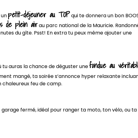
petit-déjeuner au TOP
r un
qui te donnera un bon BOO
és de plein air
au parc national de la Mauricie. Randonn
inutes du gîte. Psst! En extra tu peux même ajouter une
fondue au véritab
 où tu auras la chance de déguster une
ement mangé, ta soirée s’annonce hyper relaxante inclua
un chaleureux feu de camp.
e garage fermé, idéal pour ranger ta moto, ton vélo, ou ta