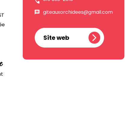
giteauxorchidees@gmail.com
ST
ée
Site web
le
nt