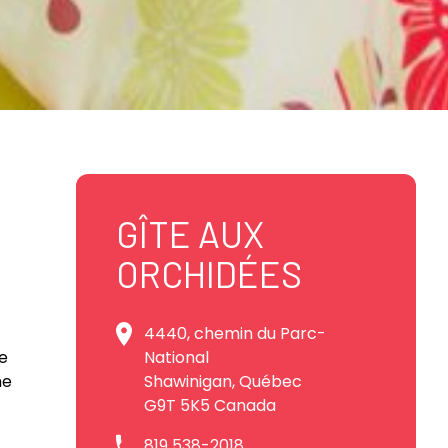
GÎTE AUX
ORCHIDÉES
4440, chemin du Parc-
National
e
Shawinigan, Québec
me
G9T 5K5 Canada
819 538-2018