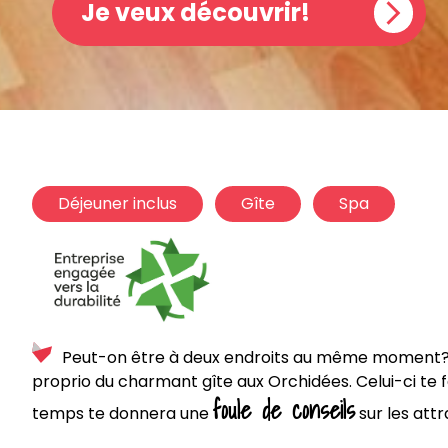
Je veux découvrir!
Déjeuner inclus
Gîte
Spa
Peut-on être à deux endroits au même moment? O
proprio du charmant gîte aux Orchidées. Celui-ci te 
foule de conseils
temps te donnera une
sur les attr