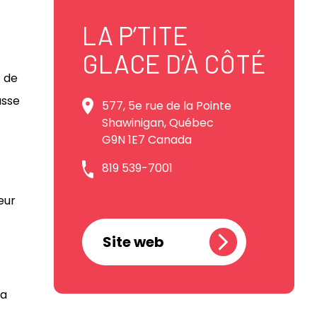
LA P’TITE
GLACE D’À CÔTÉ
 de
asse
577, 5e rue de la Pointe
Shawinigan, Québec
G9N 1E7 Canada
819 539-7001
eur
Site web
la