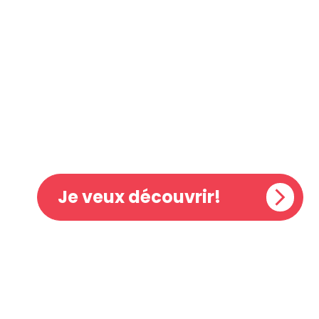
LA P’TIT
Je veux découvrir!