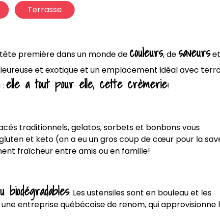
Terrasse
couleurs
saveurs
ger tête première dans un monde de
, de
et
aleureuse et exotique et un emplacement idéal avec terr
elle a tout pour elle, cette crèmerie
 :
!
lacés traditionnels, gelatos, sorbets et bonbons vous
-gluten et keto (on a eu un gros coup de cœur pour la sav
ent fraîcheur entre amis ou en famille!
u biodégradables
. Les ustensiles sont en bouleau et les
o, une entreprise québécoise de renom, qui approvisionne 