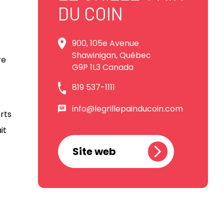
DU COIN
900, 105e Avenue
Shawinigan, Québec
re
G9P 1L3 Canada
819 537-1111
info@legrillepainducoin.com
erts
it
Site web