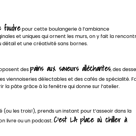
e foudre
pour cette boulangerie à l’ambiance
ales et uniques qui ornent les murs, on y fait la rencont
u détail et une créativité sans bornes.
pains aux saveurs alléchantes
roposent des
, des dess
des viennoiseries délectables et des cafés de spécialité. Fa
ir la pâte grâce à la fenêtre qui donne sur l’atelier.
é (ou les trois!), prends un instant pour t’asseoir dans la
C’est LA place où chiller à
on livre ou un podcast.