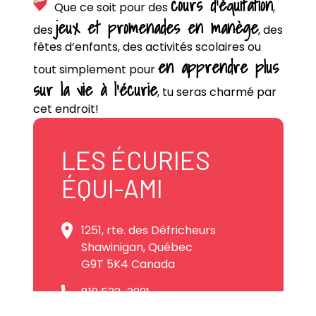
cours d’équitation
Que ce soit pour des
,
jeux et promenades en manège
des
, des
fêtes d’enfants, des activités scolaires ou
en apprendre plus
tout simplement pour
sur la vie à l’écurie
, tu seras charmé par
cet endroit!
LES ÉCURIES
ÉQUI-AMI
1251, rte. des Défricheurs
Shawinigan, Québec
G9T 5K4 Canada
819 533-3221