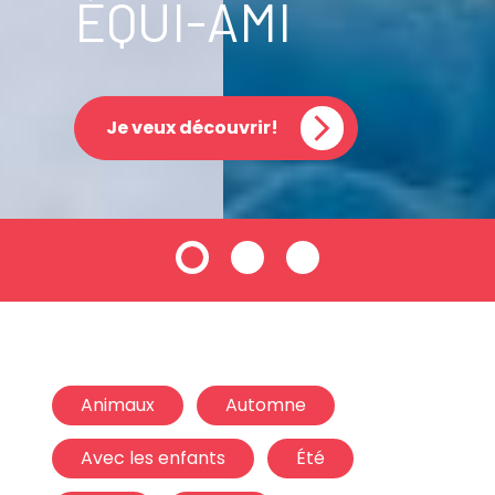
ÉQUI-AMI
Je veux découvrir!
Animaux
Automne
Avec les enfants
Été