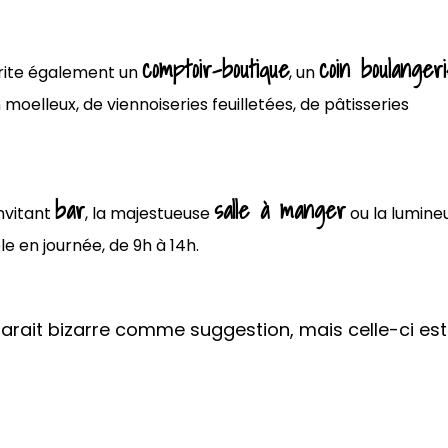
comptoir-boutique
coin boulanger
rite également un
, un
 moelleux, de viennoiseries feuilletées, de pâtisseries
bar
salle à manger
invitant
, la majestueuse
ou la lumine
le en journée, de 9h à 14h.
 parait bizarre comme suggestion, mais celle-ci est