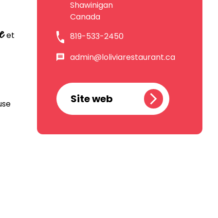
Shawinigan
Canada
ie
et
819-533-2450
admin@loliviarestaurant.ca
Site web
use