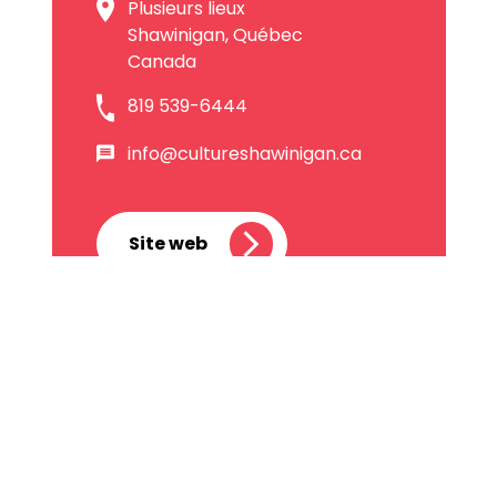
Plusieurs lieux
Shawinigan, Québec
Canada
819 539-6444
info@cultureshawinigan.ca
Site web