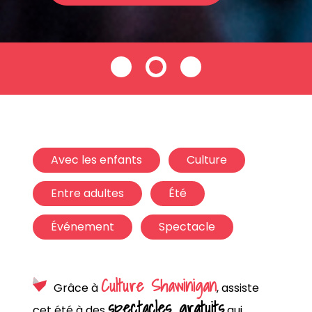
Avec les enfants
Culture
Entre adultes
Été
Événement
Spectacle
Culture Shawinigan
Grâce à
, assiste
spectacles gratuits
cet été à des
qui