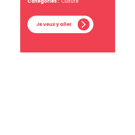
Catégories :
Culture
Je veux y aller
Centre des arts de
Shawinigan
2100, boul. des Hêtres
Shawinigan
Québec, G9N 8R8
Canada