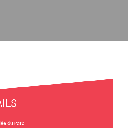
AILS
lée du Parc