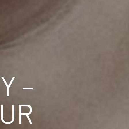
Y –
OUR