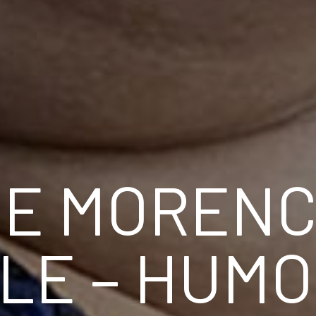
NE MORENC
LE – HUM