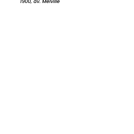
1900, av. Melville
Shawinigan
Québec, G9N 6T8
Canada
Visitez le site web