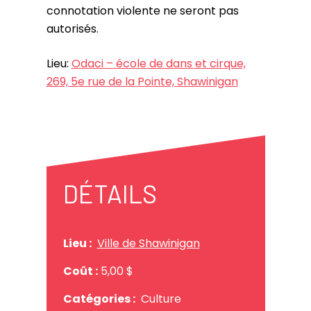
connotation violente ne seront pas
autorisés.
Lieu:
Odaci – école de dans et cirque,
269, 5e rue de la Pointe, Shawinigan
DÉTAILS
Lieu :
Ville de Shawinigan
Coût :
5,00 $
Catégories :
Culture