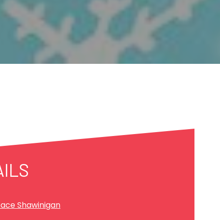
AILS
ace Shawinigan