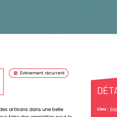
Événement récurrent
DÉT
des artisans dans une belle
Lieu :
Esp
our faire des emplettes pour le