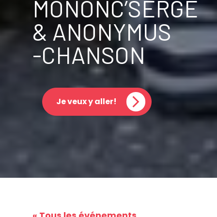
MONONC’SERGE
& ANONYMUS
-CHANSON
Je veux y aller!
« Tous les événements