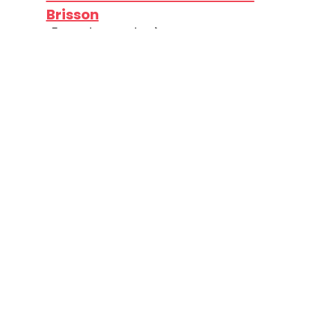
Brisson
15, av. de Grand-Mère
Shawinigan
Québec, G9T 2G1
Canada
Visitez le site web