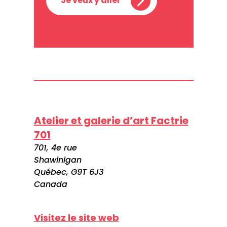
Je veux y aller
Atelier et galerie d’art Factrie
701
701, 4e rue
Shawinigan
Québec, G9T 6J3
Canada
Visitez le site web