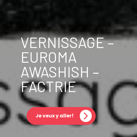
VERNISSAGE –
EUROMA
AWASHISH –
FACTRIE
Je veux y aller!